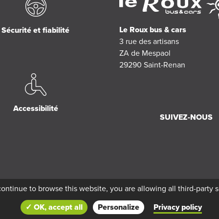
Le Roux bus & cars
Sécurité et fiabilité
3 rue des artisans
ZA de Mespaol
29290
Saint-Renan
Accessibilité
SUIVEZ-NOUS
continue to browse this website, you are allowing all third-party 
✓ OK, accept all
Personalize
Privacy policy
ux bus & cars by
Réseau Océlorn
-
Politique de confidentialité
-
Mentions légales
C