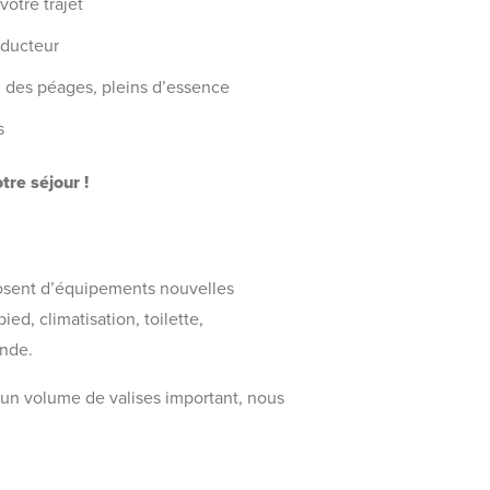
votre trajet
ducteur
, des péages, pleins d’essence
s
tre séjour !
posent d’équipements nouvelles
ed, climatisation, toilette,
ande.
 un volume de valises important, nous