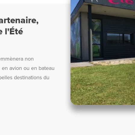
rtenaire,
 l'Été
s emmènera non
i en avion ou en bateau
belles destinations du